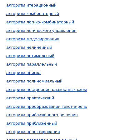
алгоритм итерационный
алгоритм комбинаторный
алгоритм логико-комбинаторный
алгоритм логического управления
алгоритм моделирования
алгоритм нелинейный
алгоритм оптимальный
алгоритм параллельный
алгоритм поиска
алгоритм полиномиальный
алгоритм построения разностных схем
алгоритм практический
алгоритм преобразования текст-в-речь
алгоритм приближённого решения
алгоритм приближённый
алгоритм проектирования