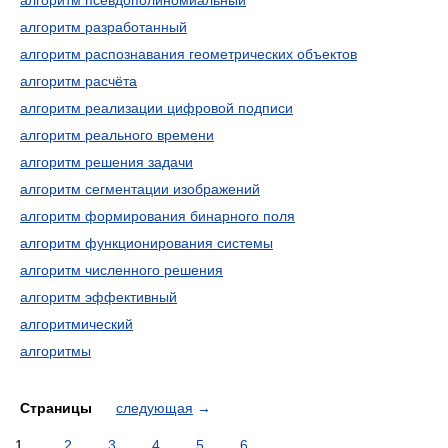
алгоритм псевдополиномиальный
алгоритм разработанный
алгоритм распознавания геометрических объектов
алгоритм расчёта
алгоритм реализации цифровой подписи
алгоритм реального времени
алгоритм решения задачи
алгоритм сегментации изображений
алгоритм формирования бинарного поля
алгоритм функционирования системы
алгоритм численного решения
алгоритм эффективный
алгоритмический
алгоритмы
Страницы
следующая
→
1
2
3
4
5
6